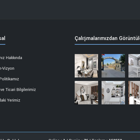
al
Çalışmalarımızdan Görüntül
ız Hakkında
n-Vizyon
Politikamız
e Ticari Bilgilerimiz
daki Yerimiz