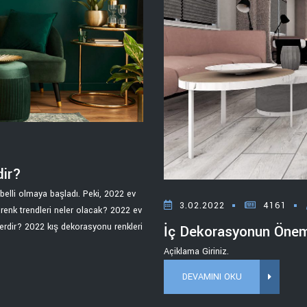
dir?
elli olmaya başladı. Peki, 2022 ev
3.02.2022
4161
renk trendleri neler olacak? 2022 ev
lerdir? 2022 kış dekorasyonu renkleri
İç Dekorasyonun Öne
Açiklama Giriniz.
DEVAMINI OKU