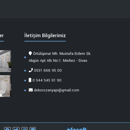
er
İletişim Bilgilerimiz
Örtülüpınar Mh. Mustafa Erdem Sk.
Akgün Apt Altı No:1. Merkez - Sivas
0531 668 95 00
0 544 545 91 90
dekorozanyapi@gmail.com